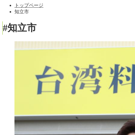
トップページ
知立市
#知立市