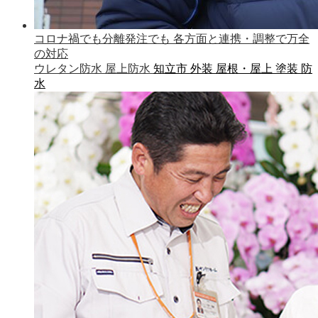
コロナ禍でも分離発注でも 各方面と連携・調整で万全
の対応
ウレタン防水
屋上防水
知立市
外装
屋根・屋上
塗装
防
水