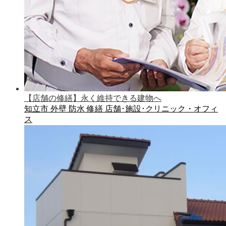
【店舗の修繕】永く維持できる建物へ
知立市
外壁
防水
修繕
店舗･施設･クリニック・オフィ
ス