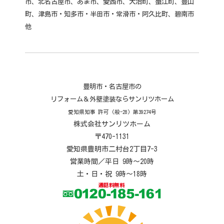
市、北名古屋市、あま市、愛西市、大治町、蟹江町、豊山
町、津島市・知多市・半田市・常滑市・阿久比町、碧南市
他
豊明市・名古屋市の
リフォーム＆外壁塗装ならサンリツホーム
愛知県知事 許可 (般-28) 第39274号
株式会社サンリツホーム
〒470-1131
愛知県豊明市二村台2丁目7-3
営業時間／平日 9時～20時
土・日・祝 9時～18時