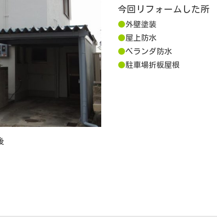
今回リフォームした所
●
外壁塗装
●
屋上防水
●
ベランダ防水
●
駐車場折板屋根
後