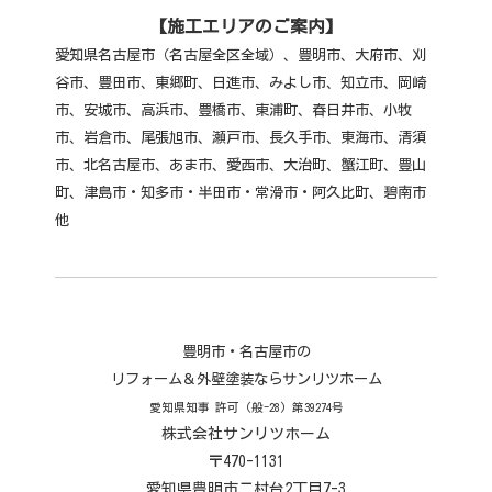
【施工エリアのご案内】
愛知県名古屋市（名古屋全区全域）、豊明市、大府市、刈
谷市、豊田市、東郷町、日進市、みよし市、知立市、岡崎
市、安城市、高浜市、豊橋市、東浦町、春日井市、小牧
市、
岩倉市、尾張旭市、瀬戸市、長久手市、東海市、清須
市、北名古屋市、あま市、愛西市、大治町、蟹江町、豊山
町、津島市・知多市・半田市・常滑市・阿久比町、碧南市
他
豊明市・名古屋市の
リフォーム＆外壁塗装ならサンリツホーム
愛知県知事 許可 (般-28) 第39274号
株式会社サンリツホーム
〒470-1131
愛知県豊明市二村台2丁目7-3